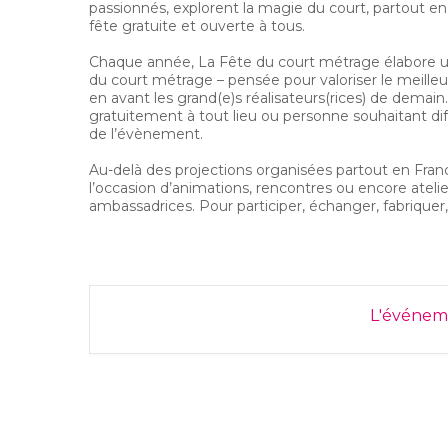
passionnés, explorent la magie du court, partout en 
fête gratuite et ouverte à tous.
Chaque année, La Fête du court métrage élabore un
du court métrage – pensée pour valoriser le meilleur
en avant les grand(e)s réalisateurs(rices) de dema
gratuitement à tout lieu ou personne souhaitant di
de l’évènement.
Au-delà des projections organisées partout en Franc
l’occasion d’animations, rencontres ou encore atelie
ambassadrices. Pour participer, échanger, fabriquer
L'événeme