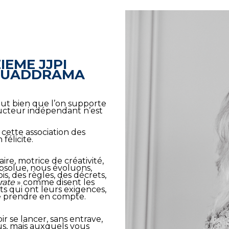
IEME JJPI
 QUADDRAMA
ut bien que l’on
supporte
ducteur
indépendant n’est
cette association des
félicite.
aire, motrice de
créativité,
 absolue, nous
évoluons,
ois, des
règles, des décrets,
rate
» comme disent les
ts qui ont leurs exigences,
e prendre en compte.
oir se lancer, sans entrave,
s, mais auxquels vous