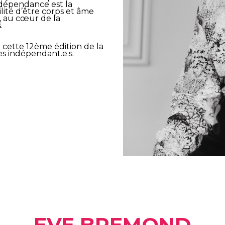
ndépendance est la
ilité d’être corps et âme
s, au cœur de la
s.
 cette 12ème édition de la
s indépendant.e.s.
EVE B
REMOND