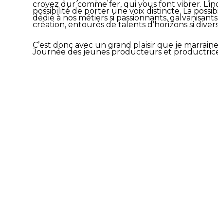
croyez dur
comme fer, qui vous font vibrer. L’i
possibilité de
porter une voix distincte. La possib
dédié
à
nos métiers si passionnants, galvanisant
création,
entourés de talents d’horizons si diver
C’est donc avec un grand plaisir que je marraine
Journée des jeunes producteurs et productrice