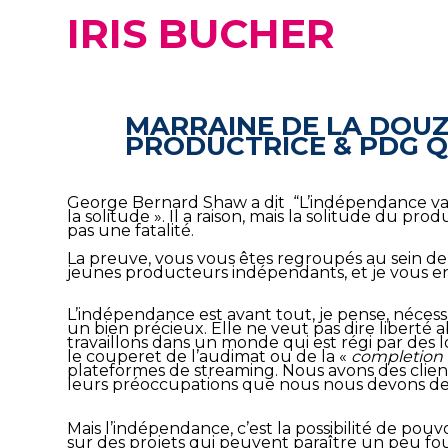
IRIS BUCHER
MARRAINE DE LA
DOUZ
PRODUCTRICE & PDG
George Bernard Shaw a dit
“L’indépendance va
la solitude ».
Il a raison, mais la solitude du pro
pas une fatalité.
La preuve, vous vous êtes
regroupés au sein de 
jeunes producteurs
indépendants, et je vous en 
L’indépendance est avant tout, je pense, nécess
un bien précieux. Elle ne veut pas dire liberté
travaillons dans un monde qui est régi par des l
le couperet de l’audimat ou de la «
completion
plateformes de streaming. Nous avons
des clien
leurs préoccupations que nous
nous devons d
Mais l’indépendance, c’est
la possibilité de pouv
sur des projets
qui peuvent paraître un peu fou